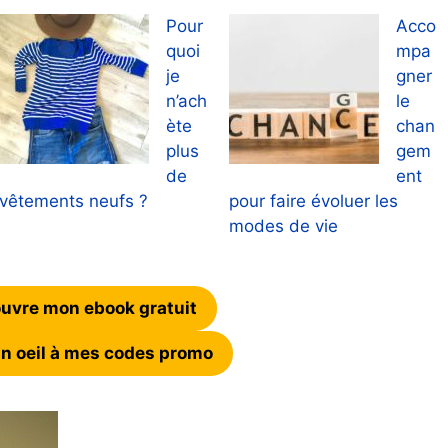
Pour
Acco
quoi
mpa
je
gner
n’ach
le
ète
chan
plus
gem
de
ent
vêtements neufs ?
pour faire évoluer les
modes de vie
uvre mon ebook gratuit
un oeil à mes codes promo