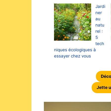
Jardi
ner
au
natu
rel :
5
tech
niques écologiques à
essayer chez vous
Déco
Jette 