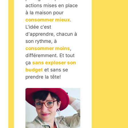
actions mises en place
à la maison pour
consommer mieux
.
L'idée c'est
d'apprendre, chacun à
son rythme, à
consommer moins
,
différemment. Et tout
ça
sans exploser son
budget
et sans se
prendre la tête!