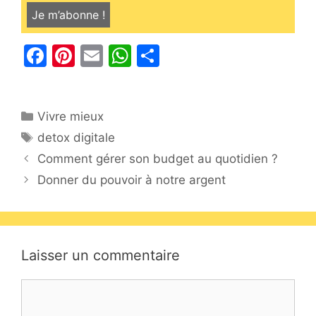
F
Pi
E
W
P
a
nt
m
h
ar
c
er
ai
at
ta
Catégories
Vivre mieux
e
e
l
s
g
Étiquettes
detox digitale
b
st
A
er
Comment gérer son budget au quotidien ?
o
p
Donner du pouvoir à notre argent
o
p
k
Laisser un commentaire
Commentaire