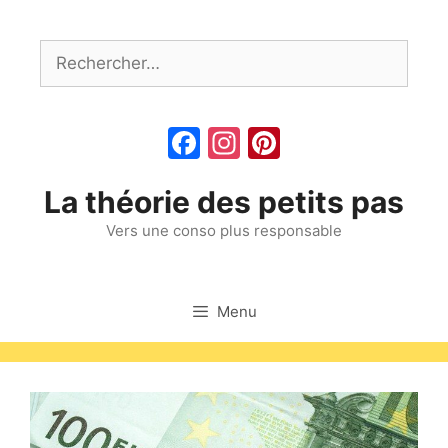
Aller
au
Rechercher :
contenu
Facebook
Instagram
Pinterest
La théorie des petits pas
Vers une conso plus responsable
Menu