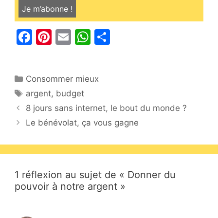
F
Pi
E
W
P
a
nt
m
h
ar
c
er
ai
at
ta
Catégories
Consommer mieux
e
e
l
s
g
Étiquettes
argent
,
budget
b
st
A
er
8 jours sans internet, le bout du monde ?
o
p
Le bénévolat, ça vous gagne
o
p
k
1 réflexion au sujet de « Donner du
pouvoir à notre argent »