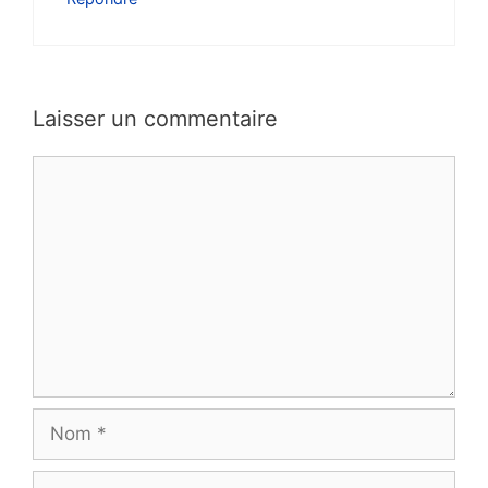
Laisser un commentaire
Commentaire
Nom
E-