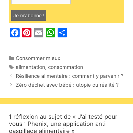
F
Pi
E
W
P
a
nt
m
h
ar
c
er
ai
at
ta
Catégories
Consommer mieux
e
e
l
s
g
Étiquettes
alimentation
,
consommation
b
st
A
er
Résilience alimentaire : comment y parvenir ?
o
p
Zéro déchet avec bébé : utopie ou réalité ?
o
p
k
1 réflexion au sujet de « J’ai testé pour
vous : Phenix, une application anti
gaspillage alimentaire »