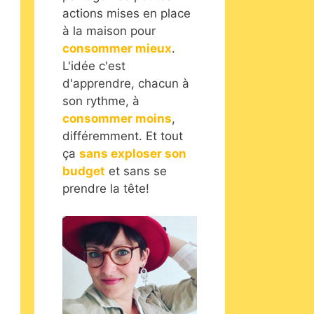
actions mises en place
à la maison pour
consommer mieux
.
L'idée c'est
d'apprendre, chacun à
son rythme, à
consommer moins
,
différemment. Et tout
ça
sans exploser son
budget
et sans se
prendre la tête!