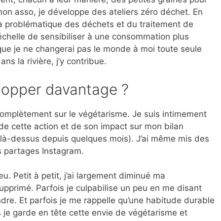
 mon asso, je développe des ateliers zéro déchet. En
ur la problématique des déchets et du traitement de
 échelle de sensibiliser à une consommation plus
que je ne changerai pas le monde à moi toute seule
ns la rivière, j’y contribue.
lopper davantage ?
complètement sur le végétarisme. Je suis intimement
 de cette action et de son impact sur mon bilan
n là-dessus depuis quelques mois). J’ai même mis des
s partages Instagram.
ieu. Petit à petit, j’ai largement diminué ma
pprimé. Parfois je culpabilise un peu en me disant
ndre. Et parfois je me rappelle qu’une habitude durable
s je garde en tête cette envie de végétarisme et