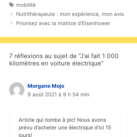
Étiquettes
mobilité
b
st
A
er
Nutrithérapeute : mon expérience, mon avis
o
p
Priorisez avec la matrice d’Eisenhower
o
p
k
7 réflexions au sujet de “J’ai fait 1 000
kilomètres en voiture électrique”
Morgane Mojo
9 août 2021 à 9 h 54 min
Article qui tombe à pic! Nous avons
prévu d’acheter une électrique d’ici 15
jours!