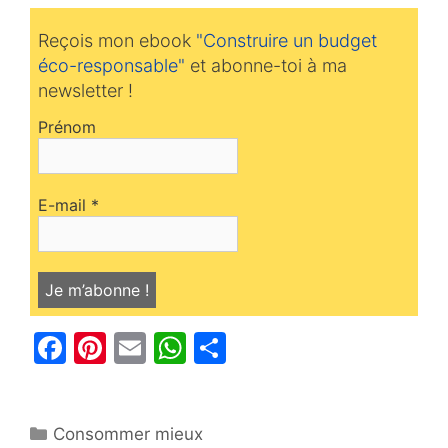
Reçois mon ebook
"Construire un budget
éco-responsable"
et abonne-toi à ma
newsletter !
Prénom
E-mail
*
F
Pi
E
W
P
a
nt
m
h
ar
c
er
ai
at
ta
Catégories
Consommer mieux
e
e
l
s
g